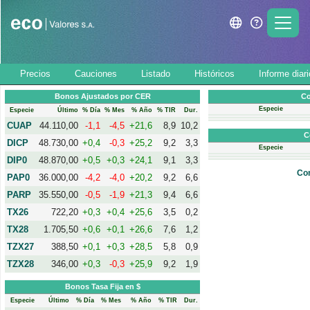
Precios
Cauciones
Listado
Históricos
Informe diari
Bonos Ajustados por CER
Co
Especie
Especie
Último
% Día
% Mes
% Año
% TIR
Dur.
CUAP
44.110,00
-1,1
-4,5
+21,6
8,9
10,2
C
DICP
48.730,00
+0,4
-0,3
+25,2
9,2
3,3
Especie
DIP0
48.870,00
+0,5
+0,3
+24,1
9,1
3,3
Com
PAP0
36.000,00
-4,2
-4,0
+20,2
9,2
6,6
PARP
35.550,00
-0,5
-1,9
+21,3
9,4
6,6
TX26
722,20
+0,3
+0,4
+25,6
3,5
0,2
TX28
1.705,50
+0,6
+0,1
+26,6
7,6
1,2
TZX27
388,50
+0,1
+0,3
+28,5
5,8
0,9
TZX28
346,00
+0,3
-0,3
+25,9
9,2
1,9
Bonos Tasa Fija en $
Especie
Último
% Día
% Mes
% Año
% TIR
Dur.