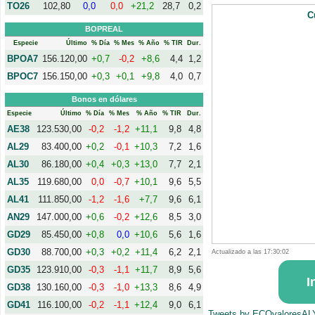
TO26
102,80
0,0
0,0
+21,2
28,7
0,2
C
BOPREAL
Especie
Último
% Día
% Mes
% Año
% TIR
Dur.
BPOA7
156.120,00
+0,7
-0,2
+8,6
4,4
1,2
BPOC7
156.150,00
+0,3
+0,1
+9,8
4,0
0,7
Bonos en dólares
Especie
Último
% Día
% Mes
% Año
% TIR
Dur.
AE38
123.530,00
-0,2
-1,2
+11,1
9,8
4,8
AL29
83.400,00
+0,2
-0,1
+10,3
7,2
1,6
AL30
86.180,00
+0,4
+0,3
+13,0
7,7
2,1
AL35
119.680,00
0,0
-0,7
+10,1
9,6
5,5
AL41
111.850,00
-1,2
-1,6
+7,7
9,6
6,1
AN29
147.000,00
+0,6
-0,2
+12,6
8,5
3,0
GD29
85.450,00
+0,8
0,0
+10,6
5,6
1,6
GD30
88.700,00
+0,3
+0,2
+11,4
6,2
2,1
Actualizado a las 17:30:02
GD35
123.910,00
-0,3
-1,1
+11,7
8,9
5,6
I
GD38
130.160,00
-0,3
-1,0
+13,3
8,6
4,9
GD41
116.100,00
-0,2
-1,1
+12,4
9,0
6,1
Tweets by ECOvaloresA