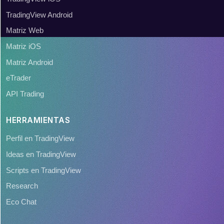
TradingView Android
Matriz Web
Matriz iOS
Matriz Android
eTrader
API Trading
HERRAMIENTAS
Perfil en TradingView
Ideas en TradingView
Scripts en TradingView
Research
Eco Chat