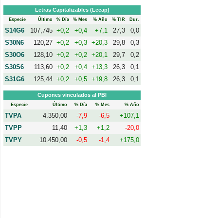
Letras Capitalizables (Lecap)
Especie
Último
% Día
% Mes
% Año
% TIR
Dur.
S14G6
107,745
+0,2
+0,4
+7,1
27,3
0,0
S30N6
120,27
+0,2
+0,3
+20,3
29,8
0,3
S30O6
128,10
+0,2
+0,2
+20,1
29,7
0,2
S30S6
113,60
+0,2
+0,4
+13,3
26,3
0,1
S31G6
125,44
+0,2
+0,5
+19,8
26,3
0,1
Cupones vinculados al PBI
Especie
Último
% Día
% Mes
% Año
TVPA
4.350,00
-7,9
-6,5
+107,1
TVPP
11,40
+1,3
+1,2
-20,0
TVPY
10.450,00
-0,5
-1,4
+175,0