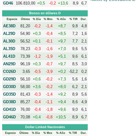
GD46
106.810,00
+0,5
-0,2
+13,6
8,9
6,7
Bonos en dólares D
Especie
Último
% Día
% Mes
% Año
% TIR
Dur.
AE38D
81,20
-0,2
-1,4
+8,7
9,8
4,8
AL29D
54,90
+0,3
-0,4
+8,5
7,2
1,6
AL30D
56,52
+0,1
-0,1
+9,7
7,7
2,1
AL35D
78,23
-0,3
-1,6
+7,0
9,6
5,5
AL41D
73,39
-1,2
-1,9
+5,1
9,6
6,1
AN29D
96,19
+0,3
-0,7
+9,7
8,5
3,0
CO26D
3,65
-0,5
-3,9
+0,2
-52,2
0,2
GD29D
56,10
+0,6
-0,2
+7,3
5,6
1,6
GD30D
58,00
+3,6
-0,2
+8,0
6,2
2,1
GD35D
81,43
-0,3
-1,4
+9,2
8,9
5,6
GD38D
85,27
-0,4
-1,1
+9,4
8,6
4,9
GD41D
76,00
-0,4
-1,8
+9,6
9,0
6,1
GD46D
70,08
+0,4
-0,8
+10,5
8,9
6,7
Dollar Linked Nacionales
Especie
Último
% Día
% Mes
% Año
% TIR
Dur.