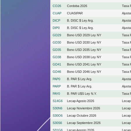
CO26
Cordoba 2026
Tasa F
CUAP
CUASIPAR
Ajust
DICP
B. DISC $ Ley Arg.
Ajust
DIP0
B. DISC $ Ley Arg.
Ajust
GD29
Bono USD 2029 Ley NY
Tasa F
GD30
Bono USD 2030 Ley NY
Tasa F
GD35
Bono USD 2035 Ley NY
Tasa F
GD38
Bono USD 2038 Ley NY
Tasa F
GD41
Bono USD 2041 Ley NY
Tasa F
GD46
Bono USD 2046 Ley NY
Tasa F
PAP0
B. PAR $ Ley Arg.
Ajust
PARP
B. PAR $ Ley Arg.
Ajust
PAY0
B. PAR U$S Ley N.Y.
Tasa F
S14G6
Lecap Agosto 2026
Lecap
S30N6
Lecap Noviembre 2026
Lecap
S30O6
Lecap Octubre 2026
Lecap
S30S6
Lecap Septiembre 2026
Lecap
S31G6
Lecap Agosto 2026
Lecap