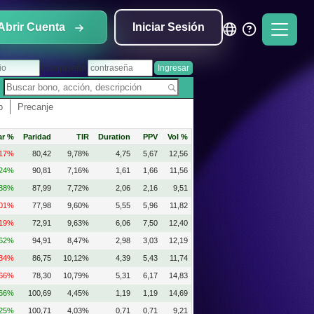
Abrir Cuenta
Iniciar Sesión
Contraseña
p
Precanje
ar %
Paridad
TIR
Duration
PPV
Vol %
,17%
80,42
9,78%
4,75
5,67
12,56
,24%
90,81
7,16%
1,61
1,66
11,56
,38%
87,99
7,72%
2,06
2,16
9,51
,01%
77,98
9,60%
5,55
5,96
11,82
,19%
72,91
9,63%
6,06
7,50
12,40
,62%
94,91
8,47%
2,98
3,03
12,19
,34%
86,75
10,12%
4,39
5,43
11,74
,66%
78,30
10,79%
5,31
6,17
14,83
,66%
100,69
4,45%
1,19
1,19
14,69
,25%
100,71
4,03%
0,71
0,71
9,21