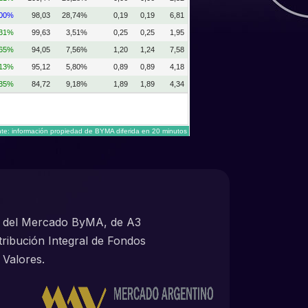
,00%
98,03
28,74%
0,19
0,19
6,81
,31%
99,63
3,51%
0,25
0,25
1,95
,65%
94,05
7,56%
1,20
1,24
7,58
,13%
95,12
5,80%
0,89
0,89
4,18
,35%
84,72
9,18%
1,89
1,89
4,34
te: información propiedad de BYMA diferida en 20 minutos
o del Mercado ByMA, de A3
ribución Integral de Fondos
 Valores.