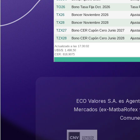
TO26
Bono Tasa Fija Oct. 2026
Tasa F
TX26
Boncer Noviembre 2026
Ajust
TX28
Boncer Noviembre 2028
Ajust
TZX27
Bono CER Cupón Cero Junio 2027
Ajust
TZX28
Bono CER Cupón Cero Junio 2028
Ajust
Actualizado a las 17:30:02
U$S/$: 1.498,50
CER: 818,9075
ECO Valores S.A. es Agen
Mercados (ex-MatbaRofex y 
Comunes 