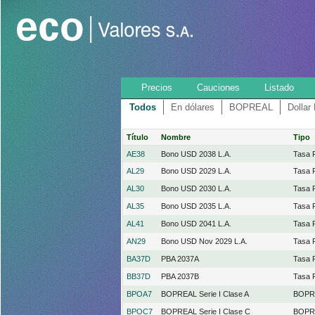
Precios
Cauciones
Listado
Todos
En dólares
BOPREAL
Dollar
Título
Nombre
Tipo
AE38
Bono USD 2038 L.A.
Tasa F
AL29
Bono USD 2029 L.A.
Tasa F
AL30
Bono USD 2030 L.A.
Tasa F
AL35
Bono USD 2035 L.A.
Tasa F
AL41
Bono USD 2041 L.A.
Tasa F
AN29
Bono USD Nov 2029 L.A.
Tasa F
BA37D
PBA 2037A
Tasa F
BB37D
PBA 2037B
Tasa F
BPOA7
BOPREAL Serie I Clase A
BOPR
BPOC7
BOPREAL Serie I Clase C
BOPR