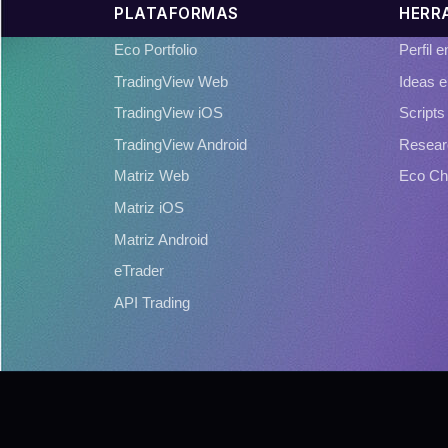
PLATAFORMAS
HERR
Eco Portfolio
Perfil 
TradingView Web
Ideas e
TradingView iOS
Scripts
TradingView Android
Resear
Matriz Web
Eco Ch
Matriz iOS
Matriz Android
eTrader
API Trading