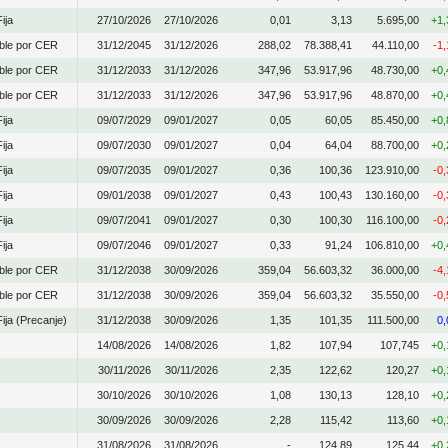
ija
27/10/2026
27/10/2026
0,01
3,13
5.695,00
+1
able por CER
31/12/2045
31/12/2026
288,02
78.388,41
44.110,00
-1
able por CER
31/12/2033
31/12/2026
347,96
53.917,96
48.730,00
+0
able por CER
31/12/2033
31/12/2026
347,96
53.917,96
48.870,00
+0
ija
09/07/2029
09/01/2027
0,05
60,05
85.450,00
+0
ija
09/07/2030
09/01/2027
0,04
64,04
88.700,00
+0
ija
09/07/2035
09/01/2027
0,36
100,36
123.910,00
-0
ija
09/01/2038
09/01/2027
0,43
100,43
130.160,00
-0
ija
09/07/2041
09/01/2027
0,30
100,30
116.100,00
-0
ija
09/07/2046
09/01/2027
0,33
91,24
106.810,00
+0
able por CER
31/12/2038
30/09/2026
359,04
56.603,32
36.000,00
-4
able por CER
31/12/2038
30/09/2026
359,04
56.603,32
35.550,00
-0
ija (Precanje)
31/12/2038
30/09/2026
1,35
101,35
111.500,00
0
14/08/2026
14/08/2026
1,82
107,94
107,745
+0
30/11/2026
30/11/2026
2,35
122,62
120,27
+0
30/10/2026
30/10/2026
1,08
130,13
128,10
+0
30/09/2026
30/09/2026
2,28
115,42
113,60
+0
31/08/2026
31/08/2026
-
124,89
125,44
+0