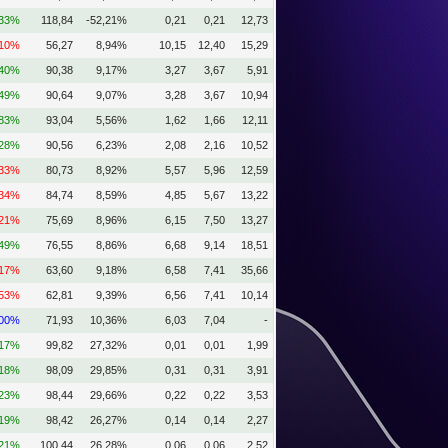
,33%
118,84
-52,21%
0,21
0,21
12,73
,10%
56,27
8,94%
10,15
12,40
15,29
,40%
90,38
9,17%
3,27
3,67
5,91
,49%
90,64
9,07%
3,28
3,67
10,94
,83%
93,04
5,56%
1,62
1,66
12,11
,28%
90,56
6,23%
2,08
2,16
10,52
,33%
80,73
8,92%
5,57
5,96
12,59
,34%
84,74
8,59%
4,85
5,67
13,22
,21%
75,69
8,96%
6,15
7,50
13,27
,49%
76,55
8,86%
6,68
9,14
18,51
,17%
63,60
9,18%
6,58
7,41
35,66
,53%
62,81
9,39%
6,56
7,41
10,14
,00%
71,93
10,36%
6,03
7,04
-
,17%
99,82
27,32%
0,01
0,01
1,99
,18%
98,09
29,85%
0,31
0,31
3,91
,23%
98,44
29,66%
0,22
0,22
3,53
,19%
98,42
26,27%
0,14
0,14
2,27
,21%
100,44
26,28%
0,06
0,06
2,52