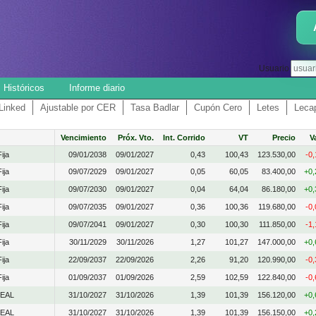
Usuario
Históricos
Informe diario
 Linked
Ajustable por CER
Tasa Badlar
Cupón Cero
Letes
Leca
Vencimiento
Próx. Vto.
Int. Corrido
VT
Precio
V
ija
09/01/2038
09/01/2027
0,43
100,43
123.530,00
-0
ija
09/07/2029
09/01/2027
0,05
60,05
83.400,00
+0
ija
09/07/2030
09/01/2027
0,04
64,04
86.180,00
+0
ija
09/07/2035
09/01/2027
0,36
100,36
119.680,00
-0
ija
09/07/2041
09/01/2027
0,30
100,30
111.850,00
-1
ija
30/11/2029
30/11/2026
1,27
101,27
147.000,00
+0
ija
22/09/2037
22/09/2026
2,26
91,20
120.990,00
-0
ija
01/09/2037
01/09/2026
2,59
102,59
122.840,00
-0
EAL
31/10/2027
31/10/2026
1,39
101,39
156.120,00
+0
EAL
31/10/2027
31/10/2026
1,39
101,39
156.150,00
+0