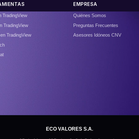
AMIENTAS
EMPRESA
en TradingView
Quiénes Somos
n TradingView
Preguntas Frecuentes
 en TradingView
Asesores Idóneos CNV
ch
at
ECO VALORES S.A.