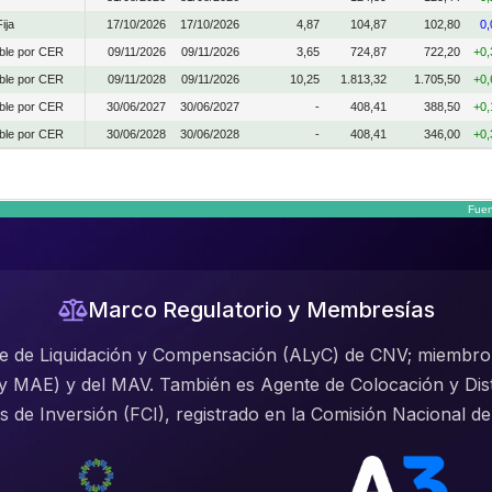
ija
17/10/2026
17/10/2026
4,87
104,87
102,80
0
able por CER
09/11/2026
09/11/2026
3,65
724,87
722,20
+0
able por CER
09/11/2028
09/11/2026
10,25
1.813,32
1.705,50
+0
able por CER
30/06/2027
30/06/2027
-
408,41
388,50
+0
able por CER
30/06/2028
30/06/2028
-
408,41
346,00
+0
Fuen
Marco Regulatorio y Membresías
te de Liquidación y Compensación (ALyC) de CNV; miembr
MAE) y del MAV. También es Agente de Colocación y Dist
de Inversión (FCI), registrado en la Comisión Nacional de