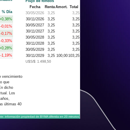
Flujo de fondos
Fecha
Renta
Amort.
Total
% Día
30/05/2026
3,25
3,25
+0,38%
30/11/2026
3,25
3,25
30/05/2027
3,25
3,25
-0,01%
30/11/2027
3,25
3,25
-0,17%
30/05/2028
3,25
3,25
-0,33%
30/11/2028
3,25
3,25
+0,28%
30/05/2029
3,25
3,25
-1,19%
30/11/2029
3,25
100,00
103,25
U$S/$: 1.498,50
e vencimiento
lo que
En dicho
tual. Los
 años,
as últimas 40
te: información propiedad de BYMA diferida en 20 minutos