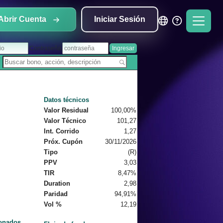
Abrir Cuenta
Iniciar Sesión
Contraseña
Datos técnicos
Valor Residual
100,00%
Valor Técnico
101,27
Int. Corrido
1,27
Próx. Cupón
30/11/2026
Tipo
(R)
PPV
3,03
TIR
8,47%
Duration
2,98
Paridad
94,91%
Vol %
12,19
ionados