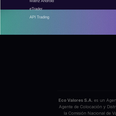
Matriz Android
eTrader
API Trading
Eco Valores S.A.
es un Agent
Agente de Colocación y Dist
la Comisión Nacional de 