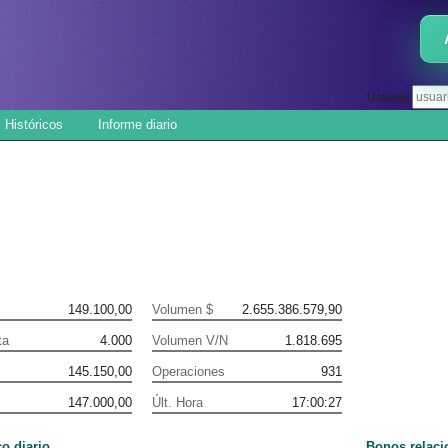
Usuario
Históricos
Informe diario
149.100,00
Volumen $
2.655.386.579,90
ta
4.000
Volumen V/N
1.818.695
145.150,00
Operaciones
931
147.000,00
Últ. Hora
17:00:27
co diario
Bonos relac