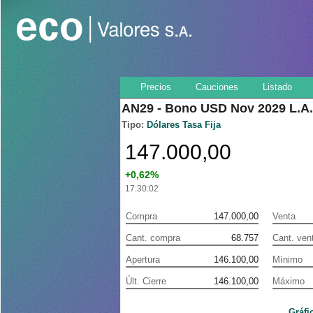
Precios
Cauciones
Listado
AN29 - Bono USD Nov 2029 L.A.
Tipo:
Dólares
Tasa Fija
147.000,00
+0,62%
17:30:02
Compra
147.000,00
Venta
Cant. compra
68.757
Cant. ven
Apertura
146.100,00
Mínimo
Últ. Cierre
146.100,00
Máximo
Gráfi