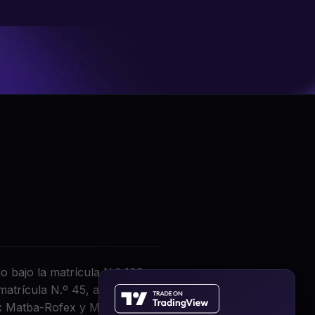
 bajo la matrícula N.º 109, y
matrícula N.º 45, ambos ante
x Matba-Rofex y MAE), del