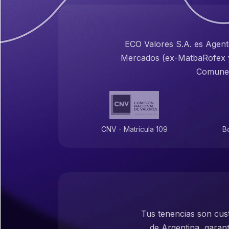
ECO Valores S.A. es Agen
Mercados (ex-MatbaRofex y 
Comunes 
CNV - Matrícula 109
B
Tus tenencias son cust
de Argentina, garant