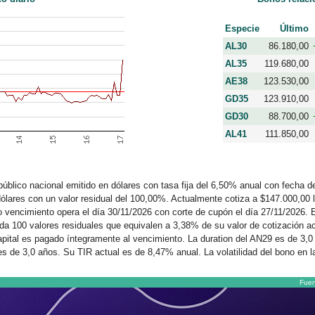
Especie
Último
AL30
86.180,00
AL35
119.680,00
AE38
123.530,00
GD35
123.910,00
GD30
88.700,00
AL41
111.850,00
úblico nacional emitido en dólares con tasa fija del 6,50% anual con fecha d
dólares con un valor residual del 100,00%. Actualmente cotiza a $147.000,00 
 vencimiento opera el día 30/11/2026 con corte de cupón el día 27/11/2026. 
da 100 valores residuales que equivalen a 3,38% de su valor de cotización ac
pital es pagado íntegramente al vencimiento. La duration del AN29 es de 3,0
 de 3,0 años. Su TIR actual es de 8,47% anual. La volatilidad del bono en l
Fuen