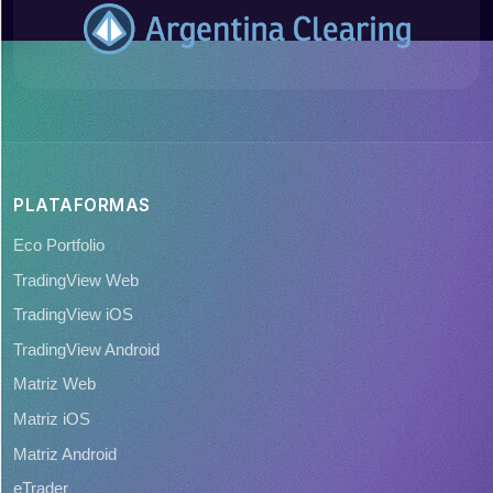
PLATAFORMAS
Eco Portfolio
TradingView Web
TradingView iOS
TradingView Android
Matriz Web
Matriz iOS
Matriz Android
eTrader