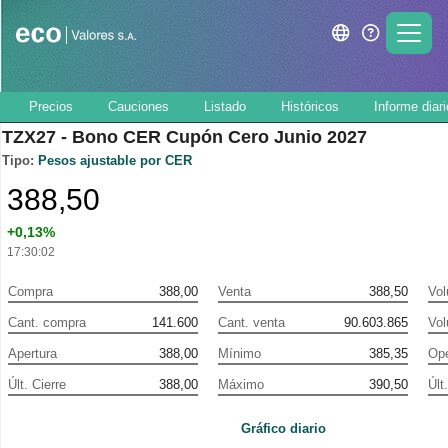
Precios
Cauciones
Listado
Históricos
Informe diari
TZX27 - Bono CER Cupón Cero Junio 2027
Tipo:
Pesos
ajustable por CER
388,50
+0,13%
17:30:02
Compra
388,00
Venta
388,50
Vo
Cant. compra
141.600
Cant. venta
90.603.865
Vo
Apertura
388,00
Mínimo
385,35
Ope
Últ. Cierre
388,00
Máximo
390,50
Últ
Gráfico diario