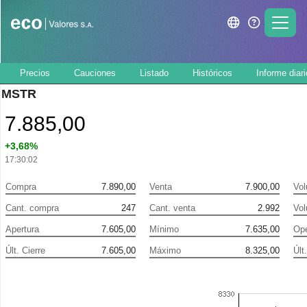
Precios
Cauciones
Listado
Históricos
Informe diari
MSTR
7.885,00
+3,68%
17:30:02
Compra
7.890,00
Venta
7.900,00
Vo
Cant. compra
247
Cant. venta
2.992
Vo
Apertura
7.605,00
Mínimo
7.635,00
Ope
Últ. Cierre
7.605,00
Máximo
8.325,00
Últ