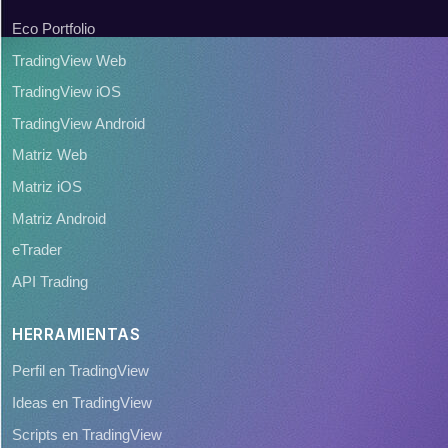
Eco Portfolio
TradingView Web
TradingView iOS
TradingView Android
Matriz Web
Matriz iOS
Matriz Android
eTrader
API Trading
HERRAMIENTAS
Perfil en TradingView
Ideas en TradingView
Scripts en TradingView