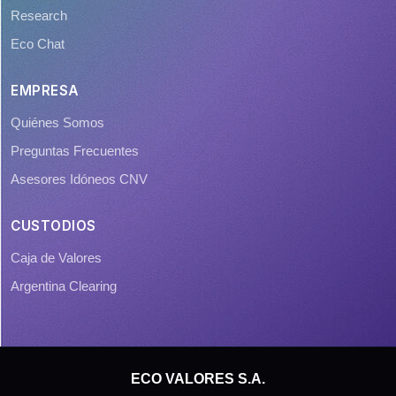
Research
Eco Chat
EMPRESA
Quiénes Somos
Preguntas Frecuentes
Asesores Idóneos CNV
CUSTODIOS
Caja de Valores
Argentina Clearing
ECO VALORES S.A.