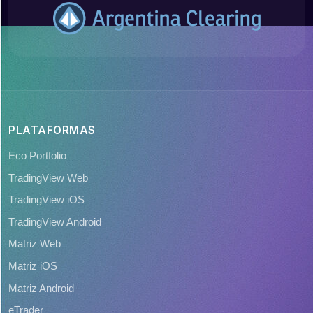
PLATAFORMAS
Eco Portfolio
TradingView Web
TradingView iOS
TradingView Android
Matriz Web
Matriz iOS
Matriz Android
eTrader