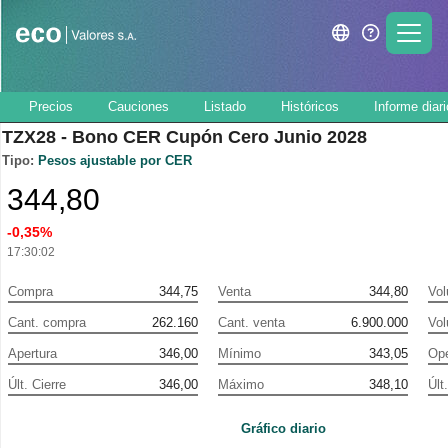
Precios
Cauciones
Listado
Históricos
Informe diari
TZX28 - Bono CER Cupón Cero Junio 2028
Tipo:
Pesos
ajustable por CER
344,80
-0,35%
17:30:02
Compra
344,75
Venta
344,80
Vo
Cant. compra
262.160
Cant. venta
6.900.000
Vo
Apertura
346,00
Mínimo
343,05
Ope
Últ. Cierre
346,00
Máximo
348,10
Últ
Gráfico diario