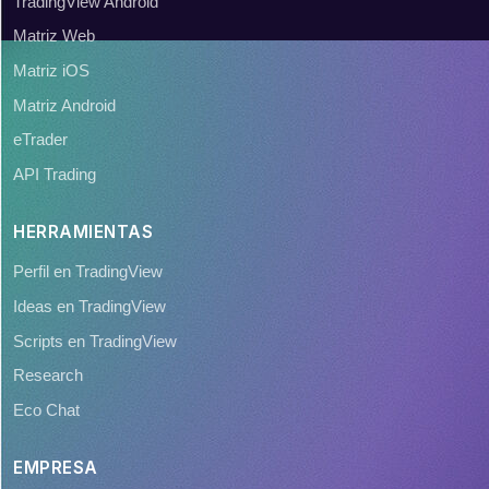
TradingView Android
Matriz Web
Matriz iOS
Matriz Android
eTrader
API Trading
HERRAMIENTAS
Perfil en TradingView
Ideas en TradingView
Scripts en TradingView
Research
Eco Chat
EMPRESA